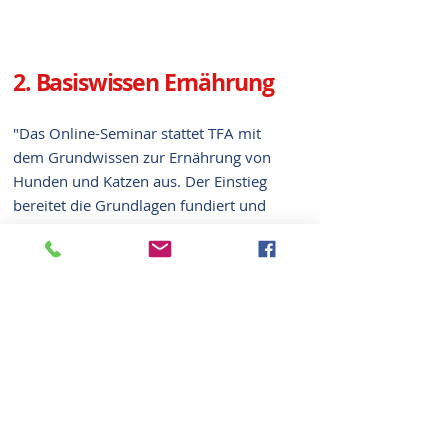
2. Basiswissen Ernährung
"Das Online-Seminar stattet TFA mit
dem Grundwissen zur Ernährung von
Hunden und Katzen aus. Der Einstieg
bereitet die Grundlagen fundiert und
präzise auf um dann genau auf die
diätetische Behandlung einzugehen. Die
häufigsten Krankheitsbilder werden
genau erklärt und so ein breites
Basiswissen vermittelt."
3. Basiswissen Ernährung -
Krankheitsbilder