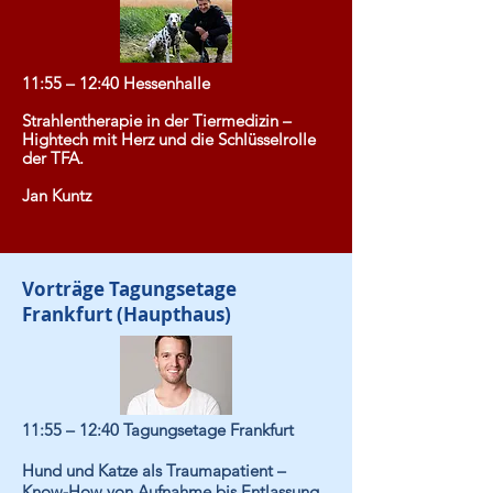
11:55 – 12:40 Hessenhalle
Strahlentherapie in der Tiermedizin –
Hightech mit Herz und die Schlüsselrolle
der TFA.
Jan Kuntz
Vorträge Tagungsetage
Frankfurt (Haupthaus)
11:55 – 12:40
Tagungsetage Frankfurt
Hund und Katze als Traumapatient –
Know-How von Aufnahme bis Entlassung.