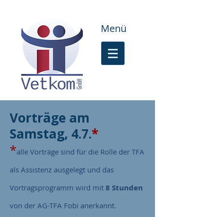
Menü
Vorträge
am
Samstag, 4.7.
*
*
alle Vorträge sind für die Rolle der TFA
als Assistenz ausgelegt und das
Vortragsprogramm wird mit
8 Stunden
von der AG-TFA Fobi anerkannt.